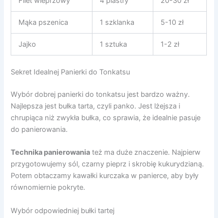
Filet wieprzowy
4 plastry
20-30 zł
Mąka pszenica
1 szklanka
5-10 zł
Jajko
1 sztuka
1-2 zł
Sekret Idealnej Panierki do Tonkatsu
Wybór dobrej panierki do tonkatsu jest bardzo ważny.
Najlepsza jest bułka tarta, czyli panko. Jest lżejsza i
chrupiąca niż zwykła bułka, co sprawia, że idealnie pasuje
do panierowania.
Technika panierowania
też ma duże znaczenie. Najpierw
przygotowujemy sól, czarny pieprz i skrobię kukurydzianą.
Potem obtaczamy kawałki kurczaka w panierce, aby były
równomiernie pokryte.
Wybór odpowiedniej bułki tartej