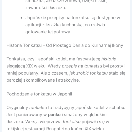
smaczna, ale także zdrowa, dzięki niskiej
zawartości tłuszczu.
Japońskie przepisy na tonkatsu są dostępne w
aplikacji z książką kucharską, co ułatwia
gotowanie tej potrawy.
Historia Tonkatsu – Od Prostego Dania do Kulinarnej Ikony
Tonkatsu, czyli japoński kotlet, ma fascynującą
historię
sięgającą XIX wieku. Wtedy
przepis na tonkatsu
był prosty i
mniej popularny. Ale z czasem,
jak zrobić tonkatsu
stało się
bardziej skomplikowane i atrakcyjne.
Pochodzenie tonkatsu w Japonii
Oryginalny
tonkatsu
to tradycyjny japoński kotlet z schabu.
Jest panierowany w
panko
i smażony w głębokim
tłuszczu. Wersja wieprzowa
tonkatsu
pojawiła się w
tokijskiej restauracji Rengatei na końcu XIX wieku.