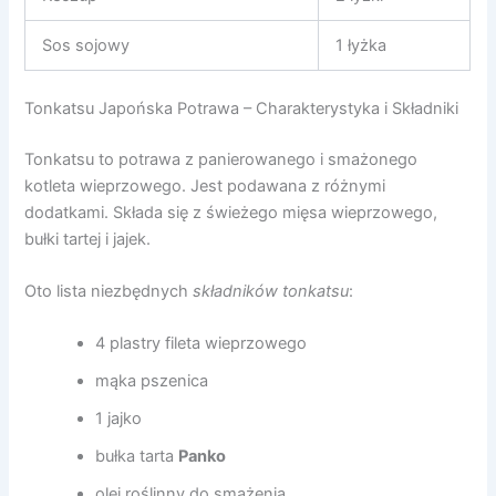
Sos sojowy
1 łyżka
Tonkatsu Japońska Potrawa – Charakterystyka i Składniki
Tonkatsu to potrawa z panierowanego i smażonego
kotleta wieprzowego. Jest podawana z różnymi
dodatkami. Składa się z świeżego mięsa wieprzowego,
bułki tartej i jajek.
Oto lista niezbędnych
składników tonkatsu
:
4 plastry fileta wieprzowego
mąka pszenica
1 jajko
bułka tarta
Panko
olej roślinny do smażenia