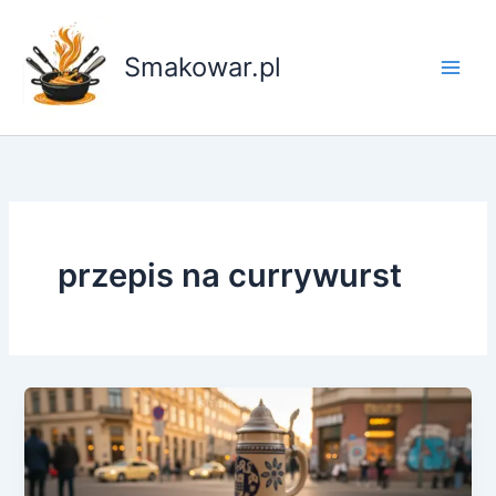
Przejdź
do
Smakowar.pl
treści
przepis na currywurst