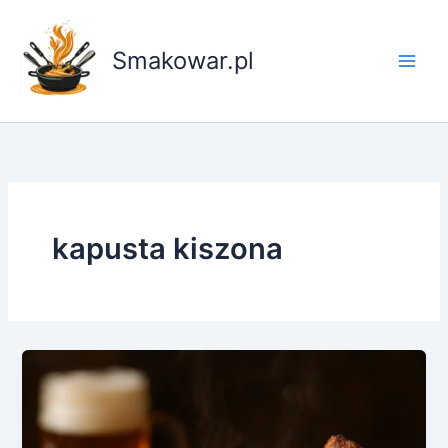
Przejdź
do
Smakowar.pl
treści
kapusta kiszona