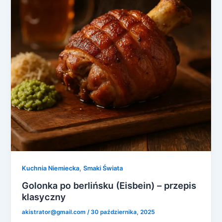
,
Kuchnia Niemiecka
Smaki Świata
Golonka po berlińsku (Eisbein) – przepis
klasyczny
akistrator@gmail.com
/
30 października, 2025