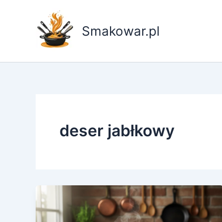
Przejdź
do
Smakowar.pl
treści
deser jabłkowy