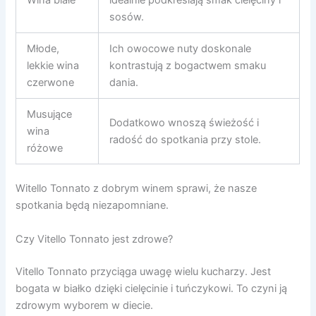
Wina białe
idealnie podkreślają smak cielęciny i
sosów.
Młode,
Ich owocowe nuty doskonale
lekkie wina
kontrastują z bogactwem smaku
czerwone
dania.
Musujące
Dodatkowo wnoszą świeżość i
wina
radość do spotkania przy stole.
różowe
Witello Tonnato z dobrym winem sprawi, że nasze
spotkania będą niezapomniane.
Czy Vitello Tonnato jest zdrowe?
Vitello Tonnato przyciąga uwagę wielu kucharzy. Jest
bogata w białko dzięki cielęcinie i tuńczykowi. To czyni ją
zdrowym wyborem w diecie.