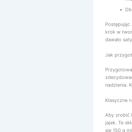
Db
Postępując 
krok w twor
dawało saty
Jak przygot
Przygotowan
zdecydować 
nadzienia. 
Klasyczne 
Aby zrobić 
jajek. Te s
się 150 g m