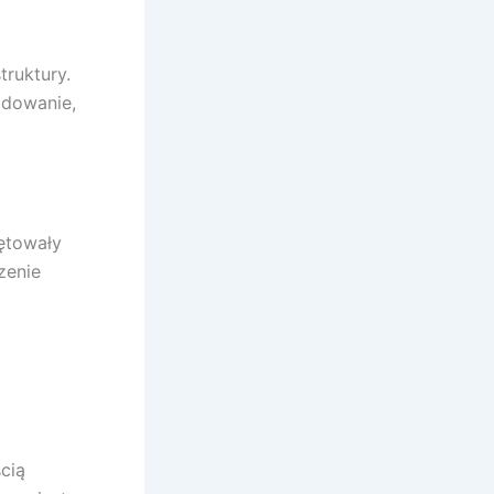
truktury.
adowanie,
ętowały
zenie
ścią