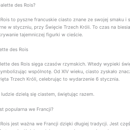
alette des Rois?
 Rois to pyszne francuskie ciasto znane ze swojej smaku i s
rne w styczniu, przy Święcie Trzech Króli. To czas na biesi
rywanie tajemniczej figurki w cieście.
ette des Rois
lette des Rois sięga czasów rzymskich. Wtedy wypieki świ
 symbolizując wspólnotę. Od XIV wieku, ciasto zyskało znac
ęta Trzech Króli, celebrując to wydarzenie 6 stycznia.
ludzie dzielą się ciastem, świętując razem.
st popularna we Francji?
Rois jest ważna we Francji dzięki długiej tradycji. Jest czę