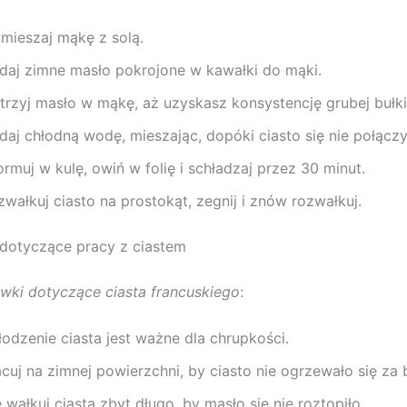
mieszaj mąkę z solą.
daj zimne masło pokrojone w kawałki do mąki.
trzyj masło w mąkę, aż uzyskasz konsystencję grubej bułki 
daj chłodną wodę, mieszając, dopóki ciasto się nie połączy
rmuj w kulę, owiń w folię i schładzaj przez 30 minut.
wałkuj ciasto na prostokąt, zegnij i znów rozwałkuj.
dotyczące pracy z ciastem
ki dotyczące ciasta francuskiego
:
łodzenie ciasta jest ważne dla chrupkości.
acuj na zimnej powierzchni, by ciasto nie ogrzewało się za 
 wałkuj ciasta zbyt długo, by masło się nie roztopiło.