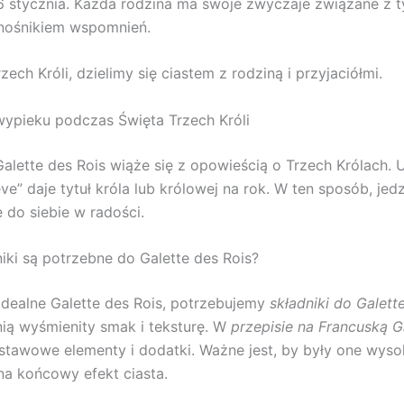
stycznia. Każda rodzina ma swoje zwyczaje związane z t
 nośnikiem wspomnień.
ech Króli, dzielimy się ciastem z rodziną i przyjaciółmi.
ypieku podczas Święta Trzech Króli
alette des Rois wiąże się z opowieścią o Trzech Królach. 
ève” daje tytuł króla lub królowej na rok. W ten sposób, jed
ę do siebie w radości.
niki są potrzebne do Galette des Rois?
idealne Galette des Rois, potrzebujemy
składniki do Galett
ą wyśmienity smak i teksturę. W
przepisie na Francuską G
tawowe elementy i dodatki. Ważne jest, by były one wysoki
a końcowy efekt ciasta.