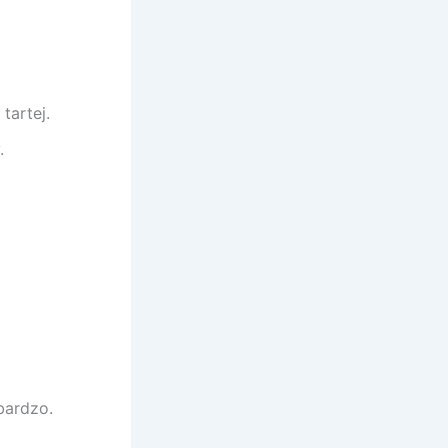
tartej.
.
bardzo.