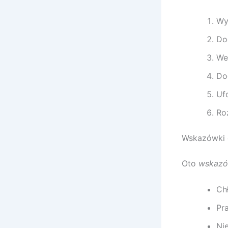
Wy
Do
We
Do
Ufo
Roz
Wskazówki 
Oto
wskazów
Ch
Pr
Nie