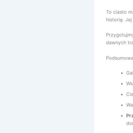
To ciasto m
historię. J
Przygotujmy
dawnych tra
Podsumowan
Gal
Wsp
Ci
Wa
Pr
do