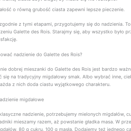
ałość o równą grubość ciasta zapewni lepsze pieczenie.
zgodnie z tymi etapami, przygotujemy się do nadzienia. To
zeniu Galette des Rois. Starajmy się, aby wszystko było pr
sfakcję.
ować nadzienie do Galette des Rois?
ie dobrej mieszanki do Galette des Rois jest bardzo wa
się na tradycyjny migdałowy smak. Albo wybrać inne, ci
Każda z nich doda ciastu wyjątkowego charakteru.
nadzienie migdałowe
klasyczne nadzienie, potrzebujemy mielonych migdałów, cu
kładniki mieszamy razem, aż powstanie gładka masa. W prz
igdałów, 80 g cukru, 100 g masła. Dodajemy też jednego c