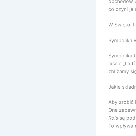
obchodów 6 
co czyni je
W Święto Trz
Symbolika w
Symbolika G
ciście „La f
zbliżamy si
Jakie skład
Aby zrobić 
One zapewni
Rois
są pods
To wpływa n