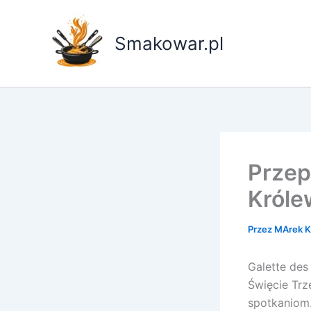
Przejdź
do
Smakowar.pl
treści
Przep
Króle
Przez
MArek 
Galette des
Święcie Trz
spotkaniom