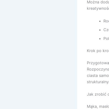
Można dod
kreatywnoś
Ro
Cz
Po
Krok po kro
Przygotowan
Rozpoczyna
ciasta samo
strukturaln
Jak zrobić 
Mąka, masło