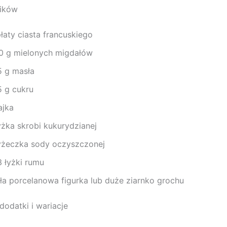
ników
łaty ciasta francuskiego
0 g mielonych migdałów
5 g masła
5 g cukru
ajka
yżka skrobi kukurydzianej
łyżeczka sody oczyszczonej
3 łyżki rumu
ła porcelanowa figurka lub duże ziarnko grochu
dodatki i wariacje