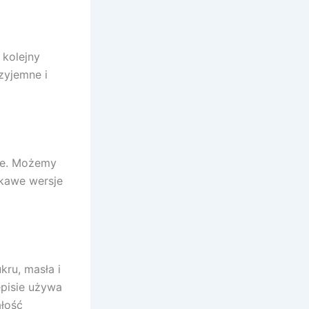
 kolejny
zyjemne i
żne. Możemy
ekawe wersje
kru, masła i
episie używa
ałość