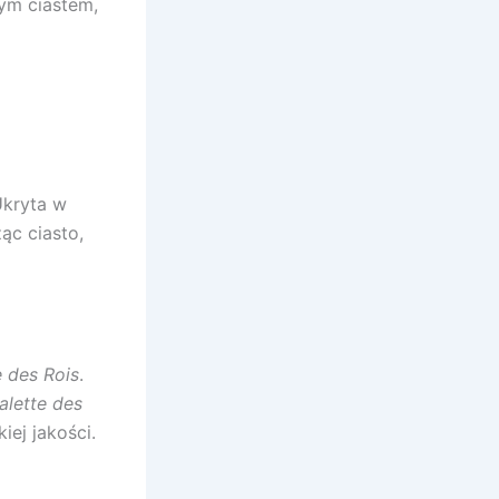
ym ciastem,
Ukryta w
ząc ciasto,
e des Rois
.
alette des
ej jakości.