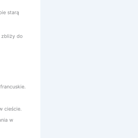
ie starą
 zbliży do
francuskie.
 cieście.
ania w