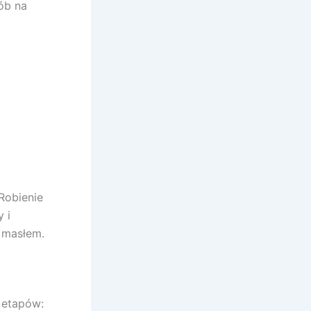
ób na
Robienie
 i
 masłem.
 etapów: