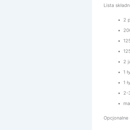
Lista skład
2 p
20
12
12
2 j
1 ł
1 
2-
ma
Opcjonalne 