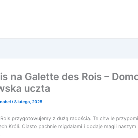
is na Galette des Rois – Do
wska uczta
Knobel
/
8 lutego, 2025
 Rois przygotowujemy z dużą radością. Te chwile przypom
ech Króli. Ciasto pachnie migdałami i dodaje magii naszym
.