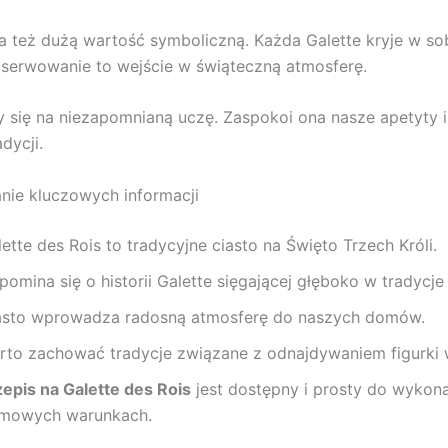
a też dużą wartość symboliczną. Każda Galette kryje w sob
ej serwowanie to wejście w świąteczną atmosferę.
 się na niezapomnianą uczę. Zaspokoi ona nasze apetyty i
dycji.
ie kluczowych informacji
ette des Rois to tradycyjne ciasto na Święto Trzech Króli.
omina się o historii Galette sięgającej głęboko w tradycje 
asto wprowadza radosną atmosferę do naszych domów.
rto zachować tradycje związane z odnajdywaniem figurki w
zepis na Galette des Rois
jest dostępny i prosty do wykon
mowych warunkach.