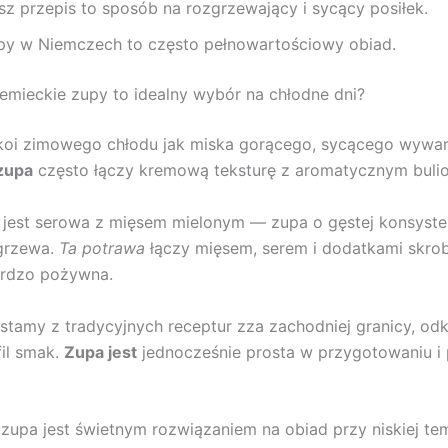
sz przepis to sposób na rozgrzewający i sycący posiłek.
py w Niemczech to często pełnowartościowy obiad.
emieckie zupy to idealny wybór na chłodne dni?
 koi zimowego chłodu jak miska gorącego, sycącego wywar
zupa
często łączy kremową teksturę z aromatycznym buli
jest serowa z mięsem mielonym — zupa o gęstej konsysten
grzewa.
Ta potrawa
łączy mięsem, serem i dodatkami skro
ardzo pożywna.
stamy z tradycyjnych receptur zza zachodniej granicy, o
fil smak.
Zupa jest
jednocześnie prosta w przygotowaniu i 
zupa jest świetnym rozwiązaniem na obiad przy niskiej te