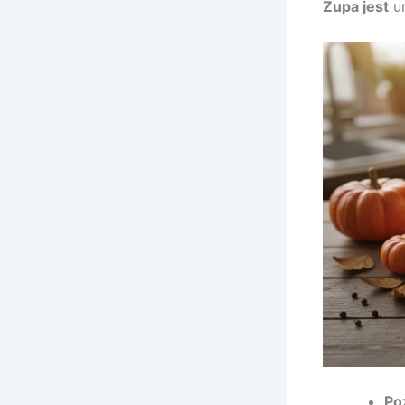
Zupa jest
un
Po