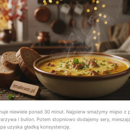
muje niewiele ponad 30 minut. Najpierw smażymy mięso z 
arzywa i bulion. Potem stopniowo dodajemy sery, mieszaj
upa uzyska gładką konsystencję.