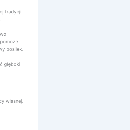
j tradycji
.
two
 pomoże
y posiłek.
ć głęboki
cy własnej.