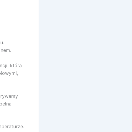
u.
onem.
cji, która
biowymi,
dkrywamy
pełna
mperaturze.