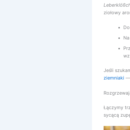
Leberklößc
ziołowy aro
Do
Na
Pr
wz
Jeśli szuka
ziemniaki
— 
Rozgrzewaj
Łączymy tr
sycącą zupę