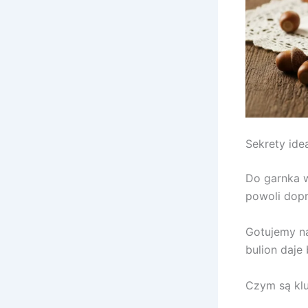
Sekrety ide
Do garnka w
powoli dop
Gotujemy na
bulion daje
Czym są klu