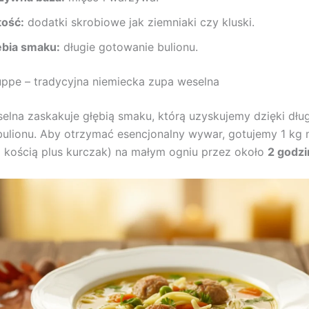
tość:
dodatki skrobiowe jak ziemniaki czy kluski.
ębia smaku:
długie gotowanie bulionu.
ppe – tradycyjna niemiecka zupa weselna
elna zaskakuje głębią smaku, którą uzyskujemy dzięki dłu
ulionu. Aby otrzymać esencjonalny wywar, gotujemy 1 kg 
 kością plus kurczak) na małym ogniu przez około
2 godzi