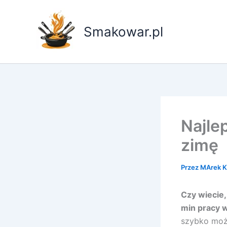
Przejdź
do
Smakowar.pl
treści
Najle
zimę
Przez
MArek 
Czy wiecie
min pracy 
szybko moż