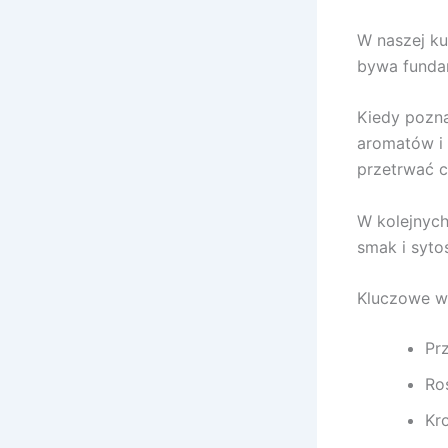
W naszej ku
bywa funda
Kiedy pozn
aromatów i
przetrwać c
W kolejnych
smak i syto
Kluczowe w
Pr
Ro
Kr