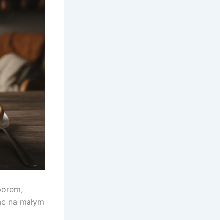
porem,
ąc na małym