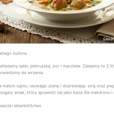
alnego bulionu
kładamy seler, pietruszkę, por i marchew. Zalejemy to 2 li
rowadzimy do wrzenia.
 małym ogniu, usuwając pianę i doprawiając solą oraz pie
 bogaty smak, który sprawdzi się jako baza dla makaronu i
seczki leberklößchen