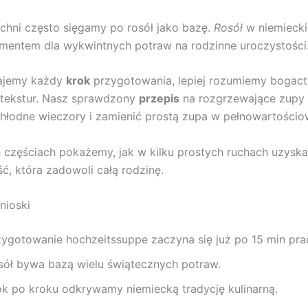
chni często sięgamy po rosół jako bazę.
Rosół
w niemieckie
mentem dla wykwintnych potraw na rodzinne uroczystości
ajemy każdy
krok
przygotowania, lepiej rozumiemy bogac
 tekstur. Nasz sprawdzony
przepis
na rozgrzewające zupy
hłodne wieczory i zamienić prostą zupa w pełnowartościow
 częściach pokażemy, jak w kilku prostych ruchach uzyska
ść, która zadowoli całą rodzinę.
nioski
zygotowanie hochzeitssuppe zaczyna się już po 15 min pra
sół bywa bazą wielu świątecznych potraw.
ok po kroku odkrywamy niemiecką tradycję kulinarną.