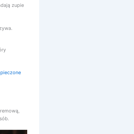
adają zupie
zywa.
óry
 pieczone
kremową,
sób.