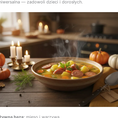
iwersalna — zadowoli dzieci i dorosłych.
żywna baza:
mięso i warzywa.