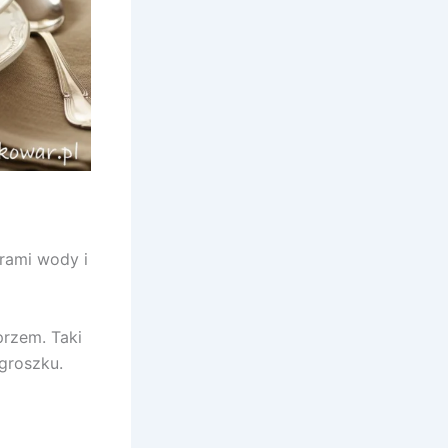
trami wody i
przem. Taki
 groszku.