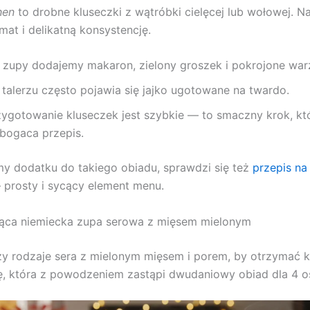
hen
to drobne kluseczki z wątróbki cielęcej lub wołowej. N
mat i delikatną konsystencję.
 zupy dodajemy makaron, zielony groszek i pokrojone war
 talerzu często pojawia się jajko ugotowane na twardo.
zygotowanie kluseczek jest szybkie — to smaczny krok, kt
bogaca przepis.
my dodatku do takiego obiadu, sprawdzi się też
przepis na
prosty i sycący element menu.
ąca niemiecka zupa serowa z mięsem mielonym
zy rodzaje sera z mielonym mięsem i porem, by otrzymać 
, która z powodzeniem zastąpi dwudaniowy obiad dla 4 o