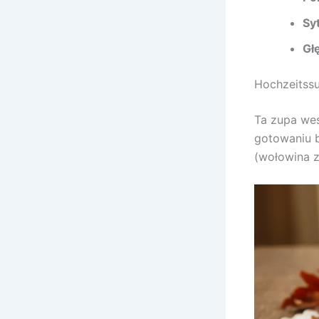
Sy
Gł
Hochzeitssu
Ta zupa wes
gotowaniu b
(wołowina z