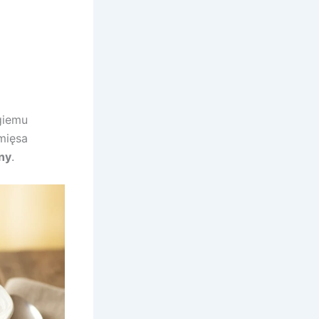
giemu
mięsa
ny
.