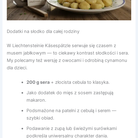
Dodatki na słodko dla całej rodziny
W Liechtensteinie Käsespätzle serwuje się czasem z
musem jabłkowym — to ciekawy kontrast słodkości i sera.
My polecamy też wersję z owocami i odrobiną cynamonu
dla dzieci.
200 g sera
+ złocista cebula to klasyka.
Jako dodatek do mięs z sosem zastępują
makaron.
Podsmażone na patelni z cebulą i serem —
szybki obiad.
Podawanie z zupą lub świeżymi surówkami
podkreśla uniwersalny charakter dania.