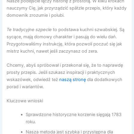
Nasze podejście łączy historię z prostotą. W kilku krokach
nauczymy Cię, jak przyrządzić spätzle przepis, który każdy
domownik zrozumie i polubi.
Te tradycyjne szpecle
to podstawa kuchni szwabskiej. Są
sycące, mają domowy charakter i pasują do wielu dań.
Przygotowaliśmy instrukcję, która pozwoli poczuć się jak
mistrz kuchni, nawet jeśli zaczynasz od zera.
Chcemy, abyś spróbował i przekonał się, że to naprawdę
prosty przepis. Jeśli szukasz inspiracji i praktycznych
wskazówek, odwiedź też
naszą stronę
dla dodatkowych
porad i wariantów.
Kluczowe wnioski
Sprawdzone historyczne korzenie sięgają 1783
roku.
Nasza metoda jest szybka i przystępna dla