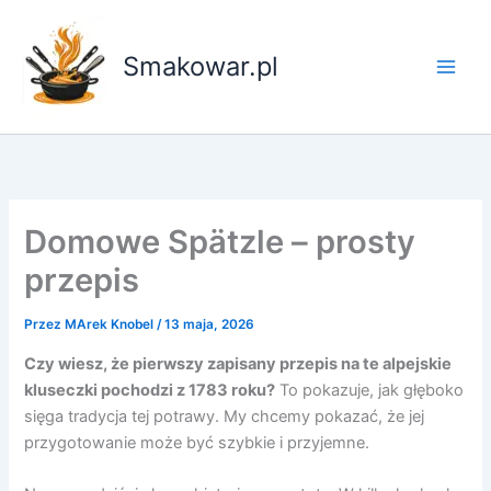
Przejdź
do
Smakowar.pl
treści
Domowe Spätzle – prosty
przepis
Przez
MArek Knobel
/
13 maja, 2026
Czy wiesz, że pierwszy zapisany przepis na te alpejskie
kluseczki pochodzi z 1783 roku?
To pokazuje, jak głęboko
sięga tradycja tej potrawy. My chcemy pokazać, że jej
przygotowanie może być szybkie i przyjemne.