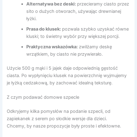
Alternatywa bez deski:
przecieramy ciasto przez
sito o dużych otworach, używając drewnianej
łyżki.
Prasa do klusek:
pozwala szybko uzyskać równe
kluski; to świetny wybór przy większej porcji.
Praktyczna wskazówka:
zwilżamy deskę
wrzątkiem, by ciasto nie przywierało.
Użycie 500 g mąki i 5 jajek daje odpowiednią gęstość
ciasta. Po wypłynięciu klusek na powierzchnię wyjmujemy
je łyżką cedzakową, by zachować idealną teksturę.
Z czym podawać domowe szpecle
Odkryjemy kilka pomysłów na podanie szpecli, od
zapiekanek z serem po słodkie wersje dla dzieci.
Chcemy, by nasze propozycje były proste i efektowne.