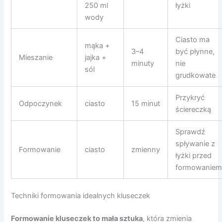
250 ml
łyżki
wody
Ciasto ma
mąka +
3–4
być płynne,
Mieszanie
jajka +
minuty
nie
sól
grudkowate
Przykryć
Odpoczynek
ciasto
15 minut
ściereczką
Sprawdź
spływanie z
Formowanie
ciasto
zmienny
łyżki przed
formowanie
Techniki formowania idealnych kluseczek
Formowanie kluseczek to mała sztuka
, która zmienia