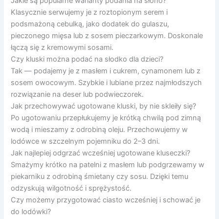
Jakie są popularne warianty podania na słono?
Klasycznie serwujemy je z roztopionym serem i
podsmażoną cebulką, jako dodatek do gulaszu,
pieczonego mięsa lub z sosem pieczarkowym. Doskonale
łączą się z kremowymi sosami.
Czy kluski można podać na słodko dla dzieci?
Tak — podajemy je z masłem i cukrem, cynamonem lub z
sosem owocowym. Szybkie i lubiane przez najmłodszych
rozwiązanie na deser lub podwieczorek.
Jak przechowywać ugotowane kluski, by nie skleiły się?
Po ugotowaniu przepłukujemy je krótką chwilą pod zimną
wodą i mieszamy z odrobiną oleju. Przechowujemy w
lodówce w szczelnym pojemniku do 2–3 dni.
Jak najlepiej odgrzać wcześniej ugotowane kluseczki?
Smażymy krótko na patelni z masłem lub podgrzewamy w
piekarniku z odrobiną śmietany czy sosu. Dzięki temu
odzyskują wilgotność i sprężystość.
Czy możemy przygotować ciasto wcześniej i schować je
do lodówki?