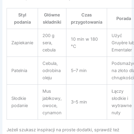
Styl
Główne
Czas
Porada
podania
składniki
przygotowania
200 g
Użyć
10 min w 180
Zapiekanie
sera,
Gruyère lu
°C
cebula
Ementaler
Cebula,
Podsmaży
Patelnia
odrobina
5–7 min
na złoto dl
oleju
chrupkośc
Mus
Łączy
Słodkie
jabłkowy,
słodkie i
3–5 min
podanie
owoce,
wytrawne
cynamon
nuty
Jeżeli szukasz inspiracji na proste dodatki, sprawdź też