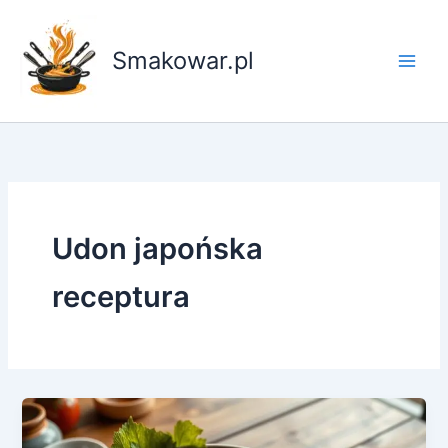
Przejdź
do
Smakowar.pl
treści
Udon japońska
receptura