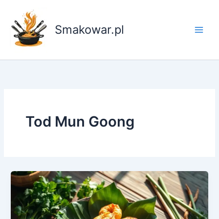
Przejdź
do
Smakowar.pl
treści
Tod Mun Goong