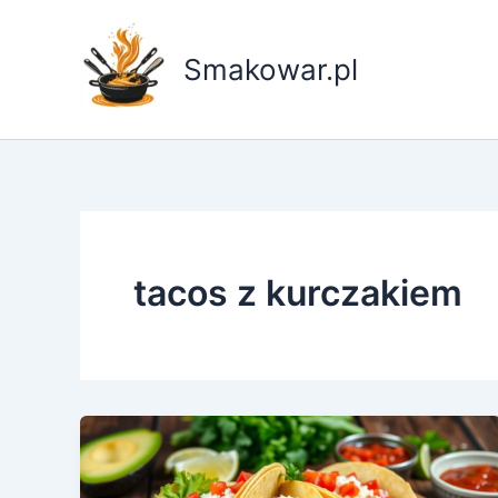
Przejdź
do
Smakowar.pl
treści
tacos z kurczakiem