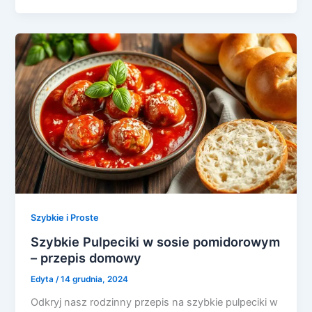
Szybkie i Proste
Szybkie Pulpeciki w sosie pomidorowym
– przepis domowy
Edyta
/
14 grudnia, 2024
Odkryj nasz rodzinny przepis na szybkie pulpeciki w