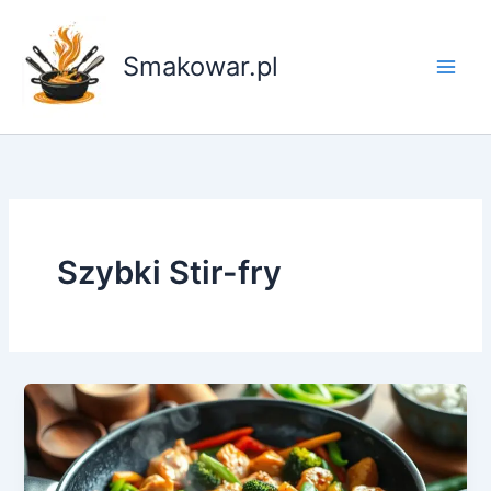
Przejdź
do
Smakowar.pl
treści
Szybki Stir-fry