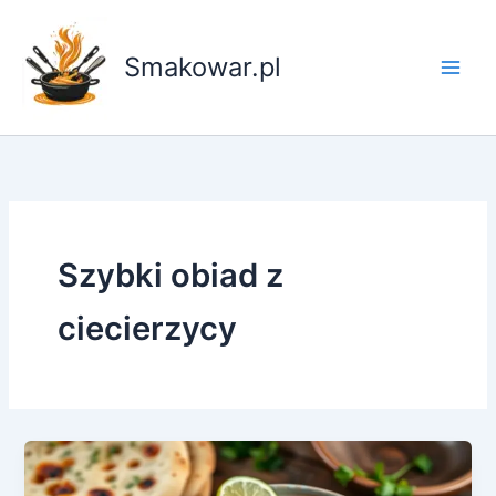
Przejdź
do
Smakowar.pl
treści
Szybki obiad z
ciecierzycy