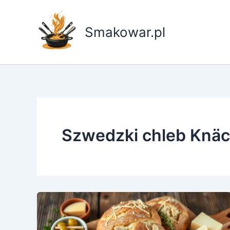
Przejdź
do
Smakowar.pl
treści
Szwedzki chleb Knä