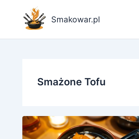
Przejdź
do
Smakowar.pl
treści
Smażone Tofu