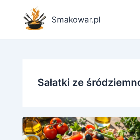
Przejdź
do
Smakowar.pl
treści
Sałatki ze śródziem