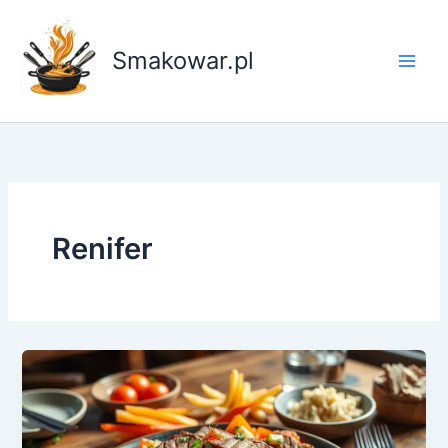
Przejdź
do
Smakowar.pl
treści
Renifer