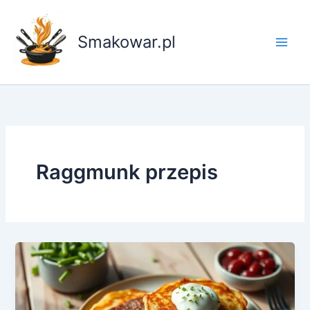
Przejdź
do
Smakowar.pl
treści
Raggmunk przepis