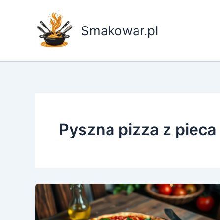
Przejdź
do
Smakowar.pl
treści
Pyszna pizza z pieca