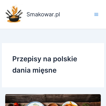
Przejdź
do
Smakowar.pl
treści
Przepisy na polskie
dania mięsne