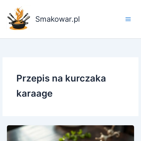
Przejdź
do
Smakowar.pl
treści
Przepis na kurczaka
karaage