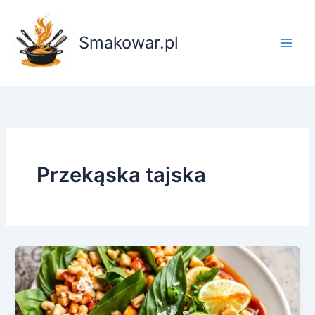
Przejdź
do
Smakowar.pl
treści
Przekąska tajska