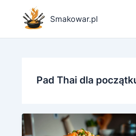
Przejdź
do
Smakowar.pl
treści
Pad Thai dla początk