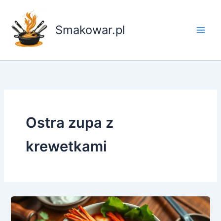
Przejdź
do
Smakowar.pl
treści
Ostra zupa z
krewetkami