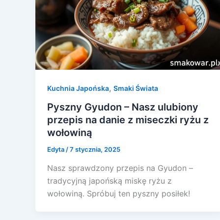
,
Kuchnia Japońska
Smaki Świata
Pyszny Gyudon – Nasz ulubiony
przepis na danie z miseczki ryżu z
wołowiną
Edyta
/
7 stycznia, 2025
Nasz sprawdzony przepis na Gyudon –
tradycyjną japońską miskę ryżu z
wołowiną. Spróbuj ten pyszny posiłek!