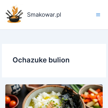
Przejdź
do
Smakowar.pl
treści
Ochazuke bulion