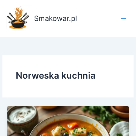
Przejdź
do
Smakowar.pl
treści
Norweska kuchnia