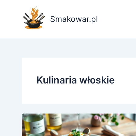
Przejdź
do
Smakowar.pl
treści
Kulinaria włoskie