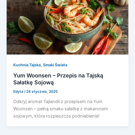
,
Kuchnia Tajska
Smaki Świata
Yum Woonsen – Przepis na Tajską
Sałatkę Sojową
Edyta
/
24 stycznia, 2025
Odkryj aromat Tajlandii z przepisem na Yum
Woonsen – pełną smaku sałatkę z makaronem
sojowym, która rozpieszcza podniebienie!