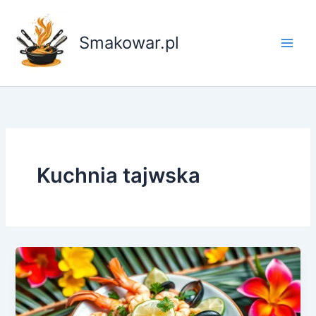
Przejdź
do
Smakowar.pl
treści
Kuchnia tajwska