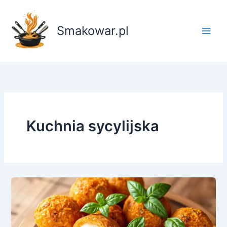
Przejdź
do
Smakowar.pl
treści
Kuchnia sycylijska