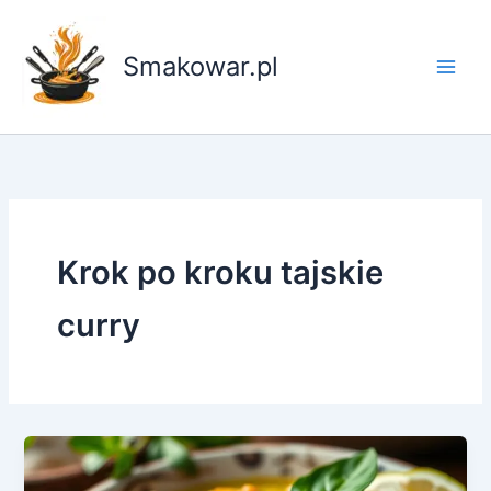
Przejdź
do
Smakowar.pl
treści
Krok po kroku tajskie
curry