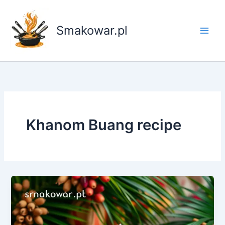
Przejdź
do
Smakowar.pl
treści
Khanom Buang recipe