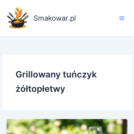
Przejdź
do
Smakowar.pl
treści
Grillowany tuńczyk
żółtopłetwy