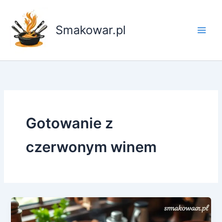
Przejdź
do
Smakowar.pl
treści
Gotowanie z
czerwonym winem