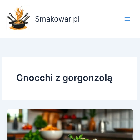
Przejdź
do
Smakowar.pl
treści
Gnocchi z gorgonzolą