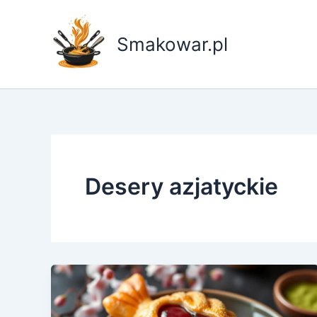
Przejdź
do
Smakowar.pl
treści
Desery azjatyckie