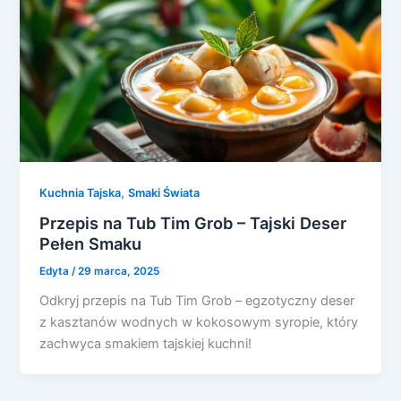
,
Kuchnia Tajska
Smaki Świata
Przepis na Tub Tim Grob – Tajski Deser
Pełen Smaku
Edyta
/
29 marca, 2025
Odkryj przepis na Tub Tim Grob – egzotyczny deser
z kasztanów wodnych w kokosowym syropie, który
zachwyca smakiem tajskiej kuchni!