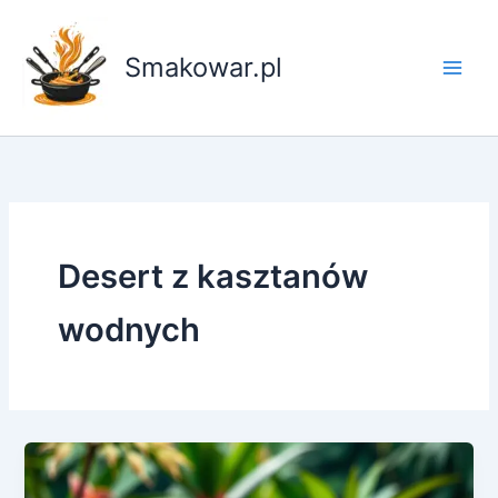
Przejdź
do
Smakowar.pl
treści
Desert z kasztanów
wodnych