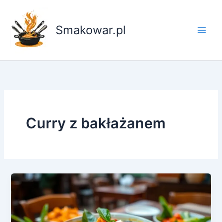
Przejdź
do
Smakowar.pl
treści
Curry z bakłażanem